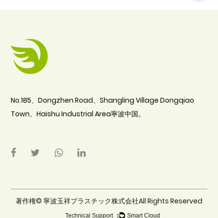
No.185、Dongzhen Road、Shangling Village Dongqiao
Town、Haishu Industrial Area寧波中国。
著作権©
寧波玉祥プラスチック株式会社All Rights Reserved
Technical Support ：
Smart Cloud