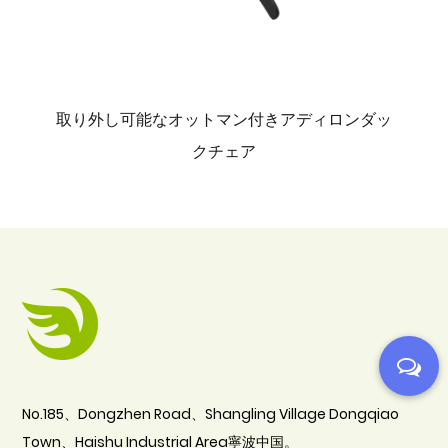
トマン付きアディロンダッ
オットマン付きの古典的な
クチェア
ンダック アー
No.185、Dongzhen Road、Shangling Village Dongqiao
Town、Haishu Industrial Area寧波中国。